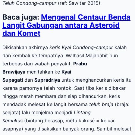
Teluh Condong-campur
(ref: Sawitar 2015).
Baca juga:
Mengenal Centaur Benda
Langit Gabungan antara Asteroid
dan Komet
Dikisahkan akhirnya
keris Kyai Condong-campur
kalah
dan kembali ke tempatnya. Walhasil Majapahit pun
terbebas dari wabah penyakit.
Prabu
Brawijaya
menitahkan ke
Kyai
Supagati
dan
Supradriya
untuk menghancurkan keris itu
karena pamornya telah rontok. Saat tiba keris dibakar
hingga merah membara dan siap dihancurkan, keris
mendadak melesat ke langit bersama
teluh braja
(braja:
senjata) lalu menjelma menjadi
Lintang
Kemukus
(bintang berasap, mêtu kukusé = keluar
asapnya) yang disaksikan banyak orang. Sambil melesat