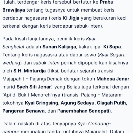
itulah, terdengar keris tersebut bertutur ke
Prabu
Brawijaya
tentang tugasnya untuk membuat keris
berdapur nagasasra (keris
Ki Jigja
yang berukuran kecil
terkenal dengan keris berdapur sabuk-inten).
Pada kisah lanjutannya, pemilik keris
Kyai
Sengkelat
adalah
Sunan Kalijaga
, kakak ipar
Ki Supa
.
Tentang keris nagasasra atau dapur
sewu
(
Kyai Segara-
wedang
) dan
sabuk-inten
pernah dipopulerkan kisahnya
oleh
S.H. Mintardja
(fiksi, berlatar sejarah transisi
Majapahit – Pajang/Demak dengan tokoh
Mahesa Jenar
,
murid
Syeh Siti Jenar
) yang Beliau juga terkenal dengan
“Api di Bukit Menoreh”nya (transisi Pajang – Mataram;
tokohnya
Kyai Gringsing, Agung Sedayu, Glagah Putih,
Pangeran Benawa,
dan P
anembahan Senopati
).
Dalam naskah di atas, lenyapnya Kyai
Condong-
campur
merupakan tanda runtuhnya Majapahit.
Dalam