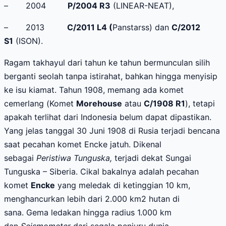
–
2004
P/2004 R3
(LINEAR-NEAT),
–
2013
C/2011 L4
(
Panstarss) dan
C/2012
S1
(ISON).
Ragam takhayul dari tahun ke tahun bermunculan silih
berganti seolah tanpa istirahat, bahkan hingga menyisip
ke isu kiamat. Tahun 1908, memang ada komet
cemerlang (
Komet
Morehouse
atau
C/1908 R1
), tetapi
apakah terlihat dari Indonesia belum dapat dipastikan
.
Yang jelas tanggal 30 Juni 1908 di Rusia terjadi bencana
saat pecahan komet Encke jatuh
.
Dikenal
sebagai
Peristiwa Tunguska
,
terjadi
dekat Sungai
Tunguska – Siberia
. Cikal bakal
nya
adalah
pecahan
komet
Encke
yang meledak di ketinggian 10 km,
menghancurkan lebih
dari
2
.
000 km2 hutan di
sana.
Gema ledakan hingga radius 1.000 km
dan
Seismometer
dari segala penjuru dunia