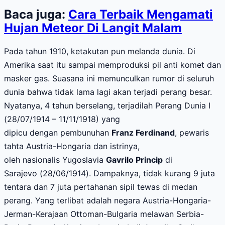
Baca juga:
Cara Terbaik Mengamati
Hujan Meteor Di Langit Malam
Pada tahun 1910, ketakutan pun melanda dunia. Di
Amerika saat itu sampai memproduksi pil anti komet dan
masker gas. Suasana ini memunculkan rumor di seluruh
dunia bahwa tidak lama lagi akan terjadi perang besar.
Nyatanya, 4 tahun berselang, terjadilah Perang Dunia I
(28/07/1914 – 11/11/1918) yang
dip
icu
dengan
pembunuhan
Franz Ferdinand
, pewaris
tahta Austria-Hongaria
dan istrinya
,
oleh
nasionalis
Yugoslavia
Gavrilo Princip
di
Sarajevo
(
28
/06/
1914
)
.
Dampaknya, tidak kurang 9 juta
tentara dan 7 juta pertahanan sipil tewas di medan
perang. Yang terlibat adalah negara Austria-Hongaria-
Jerman-Kerajaan Ottoman-Bulgaria melawan Serbia-