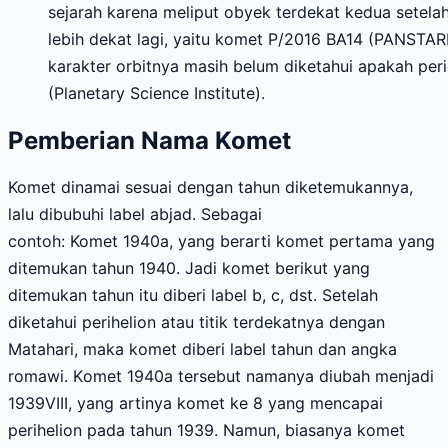
sejarah karena meliput obyek terdekat kedua setela
lebih dekat lagi, yaitu komet P/2016 BA14 (PANSTAR
karakter orbitnya masih belum diketahui apakah perio
(Planetary Science Institute).
Pemberian Nama Komet
Komet dinamai sesuai
dengan
tahun di
ke
temukan
nya
,
lalu dibubuhi label abjad.
Sebagai
c
ontoh:
Komet
1940a,
yang
berarti komet pertama yang
ditemukan tahun 1940. Jadi komet berikut yang
ditemukan tahun itu diberi label b, c, dst.
Setelah
diketahui perihelion
atau titik terdekatnya dengan
Matahari
, maka komet diberi label tahun dan angka
romawi.
K
omet 1940a
tersebut namanya diubah
menjadi
1939VIII
,
yang artinya komet ke 8 yang mencapai
perihelion
pada
tahun 1939. Namun, biasanya komet