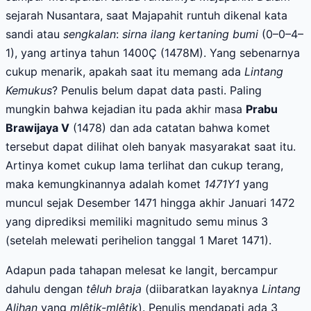
sejarah Nusantara, saat Majapahit runtuh dikenal kata
sandi atau
sengkalan
:
sirna ilang kertaning bumi
(0–0–4–
1), yang artinya tahun 1400Ç (1478M). Yang sebenarnya
cukup menarik, apakah saat itu memang ada
Lintang
Kemukus
? Penulis belum dapat data pasti. Paling
mungkin bahwa kejadian itu pada akhir masa
Prabu
Brawijaya V
(1478) dan ada catatan bahwa komet
tersebut dapat dilihat oleh banyak masyarakat saat itu.
Artinya komet cukup lama terlihat dan cukup terang,
maka kemungkinannya adalah komet
1471Y1
yang
muncul sejak Desember 1471 hingga akhir Januari 1472
yang diprediksi memiliki magnitudo semu minus 3
(setelah melewati perihelion tanggal 1 Maret 1471).
Adapun pada tahapan melesat ke langit, bercampur
dahulu dengan
têluh braja
(diibaratkan layaknya
Lintang
Alihan
yang
mlêtik-mlêtik
). Penulis mendapati ada 3