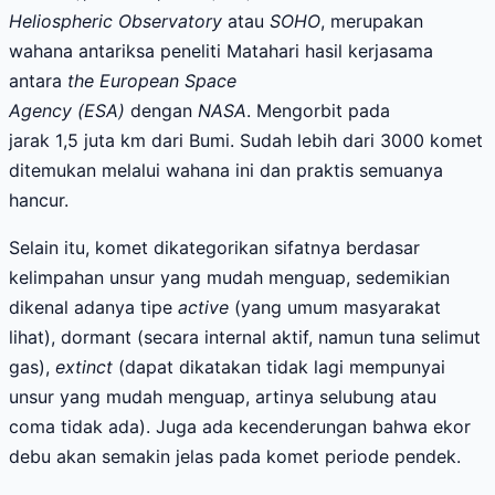
Heliospheric Observatory
atau
SOHO
,
merupakan
wahana antariksa peneliti Matahari hasil kerjasama
antara
the European Space
Agency
(
ESA
)
dengan
NASA
.
Mengo
rbit
pada
jarak
1
,
5
juta
km
dari Bumi. Sudah lebih dari
3000
komet
ditemukan melalui wahana ini dan praktis semuanya
hancur.
Selain itu, komet dikategorikan sifatnya berdasar
kelimpahan unsur yang mudah menguap, sedemikian
dikenal adanya tipe
active
(yang umum masyarakat
lihat), dormant (secara internal aktif, namun tuna selimut
gas),
extinct
(dapat dikatakan tidak lagi mempunyai
unsur yang mudah menguap, artinya selubung atau
coma tidak ada). Juga ada kecenderungan bahwa ekor
debu akan semakin jelas pada komet periode pendek.