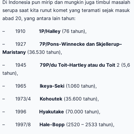
Di Indonesia pun mirip dan mungkin juga timbul masalah
serupa saat kita runut komet yang teramati sejak masuk
abad 20, yang antara lain tahun:
–
1910
1P/Halley
(76 tahun),
–
1927
7P/Pons-Winnecke dan Skjellerup–
Maristany
(36.530 tahun),
–
1945
79P/du Toit–Hartley atau du Toit
2 (5,6
tahun),
–
1965
Ikeya-Seki
(1.060
tahun)
,
–
1973/4
Kohoutek
(
35.600 tahun
),
–
1996
Hyakutake
(70.000 tahun),
–
1997/8
Hale-Bopp
(2520 – 2533 tahun),