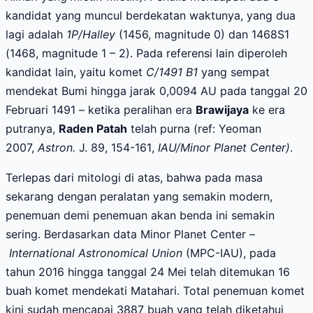
kandidat yang muncul berdekatan waktunya, yang dua
lagi adalah
1P/Halley
(1456, magnitude 0) dan 1468S1
(1468, magnitude 1 – 2). Pada referensi lain diperoleh
kandidat lain, yaitu komet
C/1491 B1
yang
sempat
mendekat Bumi hingga jarak 0,0094 AU pada tanggal 20
Februari 1491
– ketika peralihan era
Brawijaya
ke era
putranya,
Raden Patah
telah purna (ref: Yeoman
2007,
Astron.
J.
89, 154-161
,
IAU/Minor Planet Center)
.
Terlepas dari mitologi di atas, bahwa pada masa
sekarang
dengan peralatan yang semakin modern,
penemuan demi penemuan akan benda ini semakin
sering. Berdasarkan data Minor Planet Center –
International Astronomical Union
(MPC-IAU), pada
tahun 2016 hingga tanggal 24 Mei telah ditemukan 16
buah komet mendekati Matahari. Total penemuan komet
kini sudah mencapai 3887 buah yang telah diketahui