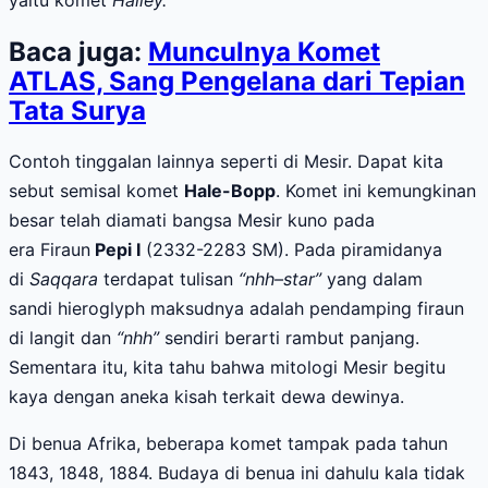
Baca juga:
Munculnya Komet
ATLAS, Sang Pengelana dari Tepian
Tata Surya
Contoh tinggalan lainnya seperti di Mesir. Dapat kita
sebut semisal komet
Hale-Bopp
. Komet ini kemungkinan
besar telah diamati bangsa Mesir kuno pada
era
Firaun
Pepi I
(2332-2283 SM)
.
Pada piramidanya
di
Saqqara
terdapat tulisan
“nhh–star”
yang dalam
sandi
hieroglyph
maksudnya adalah
pendamping firaun
di langit
dan
“nhh”
sendiri berarti rambut panjang.
Sementara itu, kita tahu bahwa mitologi Mesir begitu
kaya dengan aneka kisah terkait dewa dewinya.
Di benua Afrika, beberapa komet tampak pada tahun
1843, 1848, 1884. Budaya di benua ini dahulu kala tidak