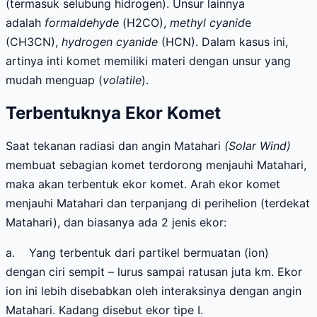
(termasuk selubung hidrogen). Unsur lainnya
adalah
formaldehyde
(
H2
CO),
methyl cyanid
e
(C
H
3
CN),
hydrogen cyanide
(HCN). Dalam kasus ini,
artinya inti komet memiliki materi dengan unsur yang
mudah menguap (
volatile
).
Terbentuknya Ekor Komet
Saat tekanan radiasi dan angin Matahari
(Solar Wind)
membuat sebagian komet terdorong menjauhi Matahari,
maka akan terbentuk ekor komet. Arah ekor komet
menjauhi Matahari dan terpanjang di perihelion (terdekat
Matahari), dan biasanya ada 2 jenis ekor:
a.
Yang terbentuk dari partikel bermuatan (ion)
dengan ciri sempit – lurus sampai ratusan juta km. Ekor
ion ini lebih disebabkan oleh interaksinya dengan angin
Matahari. Kadang disebut ekor tipe I.