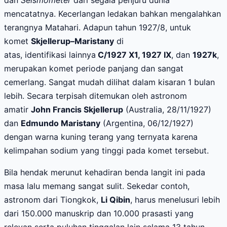
mencatatnya. Kecerlangan ledakan bahkan mengalahkan
terangnya Matahari.
Adapun tahun 1927/8, untuk
komet
Skjellerup–Maristany
di
atas,
identifikasi
lainnya
C/1927 X1, 1927 IX
, dan
1927k
,
merupakan komet periode panjang dan sangat
cemerlang. Sangat mudah dilihat dalam kisaran 1 bulan
lebih. Secara terpisah ditemukan oleh astronom
amatir
John Francis Skjellerup
(Australia, 28
/11/
1927)
dan
Edmundo Maristany
(Argentina,
0
6
/12/
1927)
dengan warna kuning terang yang ternyata karena
kelimpahan sodium yang tinggi pada komet
tersebut
.
Bila hendak merunut kehadiran benda langit ini pada
masa lalu memang sangat sulit. Sekedar contoh,
astronom dari Tiongkok,
Li Qibin
, harus menelusuri lebih
dari 150.000 manuskrip dan 10.000 prasasti yang
relevan serta puluhan tinggalan lain selama 13 tahun