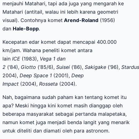
menjauhi Matahari, tapi ada
juga
yang mengarah ke
Matahari
(antitail, walau ini lebih karena geometri
visual)
.
Contohnya komet
Arend-Roland
(1956)
dan
Hale-Bopp
.
K
ecepatan edar komet
dapat mencapai
400.000
km/jam.
Wahana peneliti komet antara
lain
ICE
(1983),
Vega 1
dan
2
(‘84),
Giotto
(‘85/6),
Suisei
(
’86
)
,
Sakigake
(‘96),
Stardus
2004)
,
Deep Space 1
(2001),
Deep
Impact
(2004),
Rosseta
(2004).
Nah, bagaimana sudah paham kan tentang komet itu
apa? Meski hingga kini komet masih dianggap oleh
beberapa masyarakat sebagai pertanda malapetaka,
namun komet juga menjadi benda langit yang menarik
untuk diteliti dan diamati oleh para astronom.