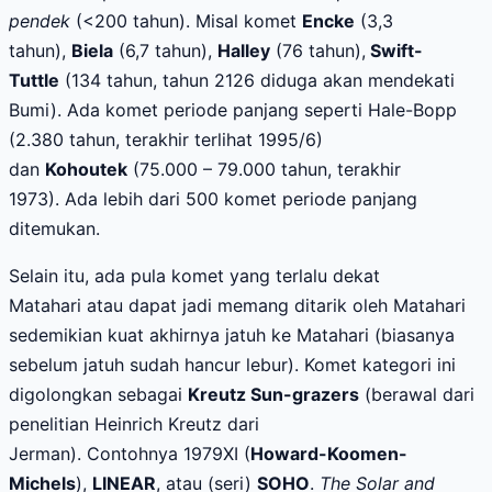
pendek
(<200 tahun). M
isal
komet
Encke
(3,3
tahun),
Biela
(6,7 tahun),
Halley
(76 tahun)
,
Swift-
Tuttle
(134 tahun
,
tahun 2126 diduga akan mendekati
Bumi). Ada komet periode panjang seperti Hale-Bopp
(2.
380
tahun, terakhir terlihat 1995/6)
dan
Kohoutek
(75.000
– 79.000
tahun, terakhir
1973).
Ada lebih dari 500 komet periode panjang
ditemukan.
Selain itu, ada pula
komet
yang
terlalu dekat
Matahari
atau dapat jadi memang ditarik oleh Matahari
sedemikian kuat akhirnya jatuh ke Matahari (biasanya
sebelum jatuh sudah hancur lebur). Komet kategori ini
digolongkan sebagai
Kreutz Sun-grazers
(berawal dari
penelitian Heinrich Kreutz dari
Jerman).
Contohnya
1979XI (
Howard-Koomen-
Michels
),
LINEAR
, atau (seri)
SOHO
.
The Solar and