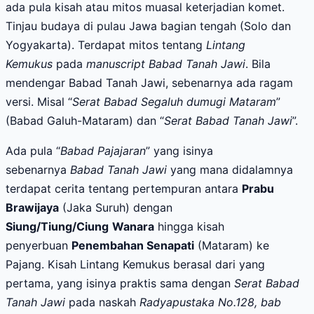
ada pula kisah atau mitos muasal keterjadian komet.
T
injau budaya di pulau Jawa bagian tengah (Solo dan
Yogyakarta). Terdapat mitos tentang
Lintang
Kemukus
pada
manuscript Babad Tanah Jawi
. Bila
mendengar Babad Tanah Jawi, sebenarnya ada ragam
versi. Misal “
Serat Babad Segaluh dumugi Mataram
”
(Babad Galuh-Mataram) dan “
Serat Babad Tanah Jawi
”.
Ada pula “
Babad Pajajaran
” yang isinya
sebenarnya
Babad Tanah Jawi
yang mana didalamnya
terdapat cerita tentang pertempuran antara
Prabu
Brawijaya
(Jaka Suruh) dengan
Siung/Tiung/Ciung
Wanara
hingga kisah
penyerbuan
Penembahan Senapati
(Mataram) ke
Pajang. Kisah Lintang Kemukus berasal dari yang
pertama, yang isinya praktis sama dengan
Serat Babad
Tanah Jawi
pada naskah
Radyapustaka No.128, bab