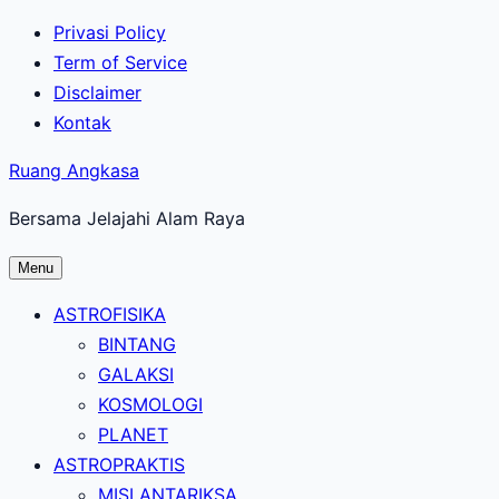
Lewati
Privasi Policy
ke
Term of Service
konten
Disclaimer
utama
Kontak
Ruang Angkasa
Bersama Jelajahi Alam Raya
Menu
ASTROFISIKA
BINTANG
GALAKSI
KOSMOLOGI
PLANET
ASTROPRAKTIS
MISI ANTARIKSA