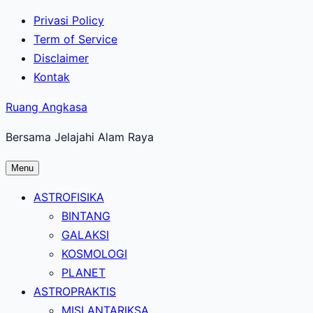
Lewati
Privasi Policy
ke
Term of Service
konten
Disclaimer
utama
Kontak
Ruang Angkasa
Bersama Jelajahi Alam Raya
Menu
ASTROFISIKA
BINTANG
GALAKSI
KOSMOLOGI
PLANET
ASTROPRAKTIS
MISI ANTARIKSA