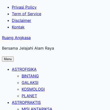
Lewati
Privasi Policy
ke
Term of Service
konten
Disclaimer
utama
Kontak
Ruang Angkasa
Bersama Jelajahi Alam Raya
Menu
ASTROFISIKA
BINTANG
GALAKSI
KOSMOLOGI
PLANET
ASTROPRAKTIS
MISI ANTARIKSA