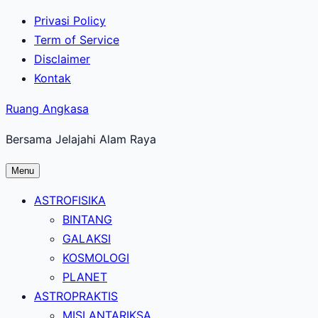
Lewati
Privasi Policy
ke
Term of Service
konten
Disclaimer
utama
Kontak
Ruang Angkasa
Bersama Jelajahi Alam Raya
Menu
ASTROFISIKA
BINTANG
GALAKSI
KOSMOLOGI
PLANET
ASTROPRAKTIS
MISI ANTARIKSA