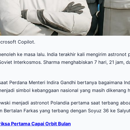
crosoft Copilot.
enoleh ke masa lalu. India terakhir kali mengirim astron
oviet Interkosmos. Sharma menghabiskan 7 hari, 21 jam, da
aat Perdana Menteri Indira Gandhi bertanya bagaimana Indi
menjadi simbol kebanggaan nasional yang masih dikenang hi
ewski menjadi astronot Polandia pertama saat terbang abo
n Bertalan Farkas yang terbang dengan Soyuz 36 ke Salyu
iksa Pertama Capai Orbit Bulan