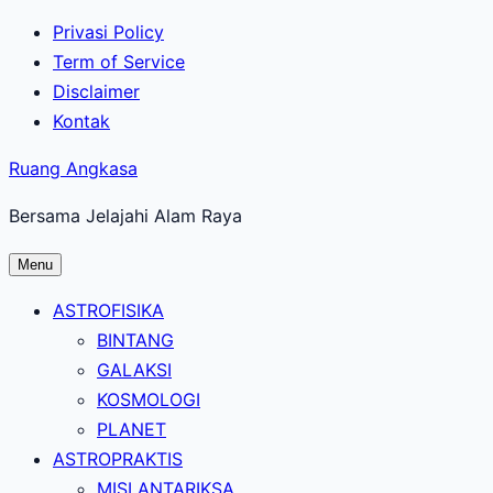
Lewati
Privasi Policy
ke
Term of Service
konten
Disclaimer
utama
Kontak
Ruang Angkasa
Bersama Jelajahi Alam Raya
Menu
ASTROFISIKA
BINTANG
GALAKSI
KOSMOLOGI
PLANET
ASTROPRAKTIS
MISI ANTARIKSA