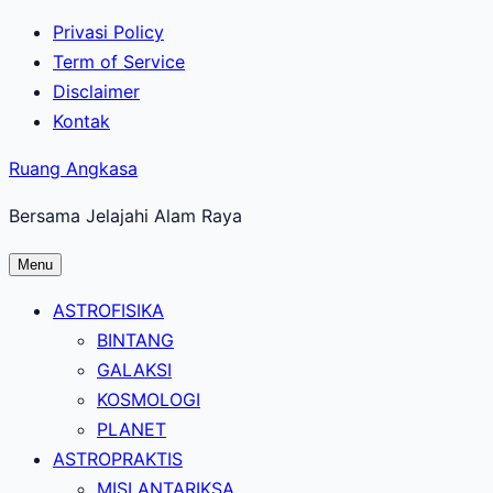
Lewati
Privasi Policy
ke
Term of Service
konten
Disclaimer
utama
Kontak
Ruang Angkasa
Bersama Jelajahi Alam Raya
Menu
ASTROFISIKA
BINTANG
GALAKSI
KOSMOLOGI
PLANET
ASTROPRAKTIS
MISI ANTARIKSA