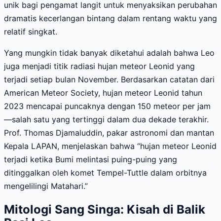
unik bagi pengamat langit untuk menyaksikan perubahan
dramatis kecerlangan bintang dalam rentang waktu yang
relatif singkat.
Yang mungkin tidak banyak diketahui adalah bahwa Leo
juga menjadi titik radiasi hujan meteor Leonid yang
terjadi setiap bulan November. Berdasarkan catatan dari
American Meteor Society, hujan meteor Leonid tahun
2023 mencapai puncaknya dengan 150 meteor per jam
—salah satu yang tertinggi dalam dua dekade terakhir.
Prof. Thomas Djamaluddin, pakar astronomi dan mantan
Kepala LAPAN, menjelaskan bahwa “hujan meteor Leonid
terjadi ketika Bumi melintasi puing-puing yang
ditinggalkan oleh komet Tempel-Tuttle dalam orbitnya
mengelilingi Matahari.”
Mitologi Sang Singa: Kisah di Balik