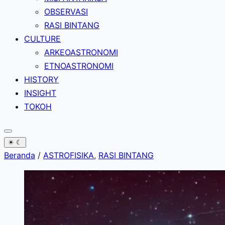
OBSERVASI
RASI BINTANG
CULTURE
ARKEOASTRONOMI
ETNOASTRONOMI
HISTORY
INSIGHT
TOKOH
☀
☾
Beranda
/
ASTROFISIKA
,
RASI BINTANG