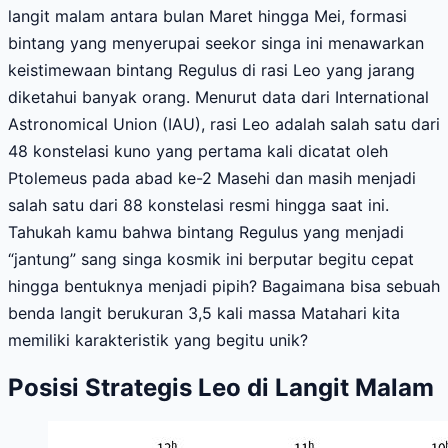
langit malam antara bulan Maret hingga Mei, formasi
bintang yang menyerupai seekor singa ini menawarkan
keistimewaan bintang Regulus di rasi Leo yang jarang
diketahui banyak orang. Menurut data dari International
Astronomical Union (IAU), rasi Leo adalah salah satu dari
48 konstelasi kuno yang pertama kali dicatat oleh
Ptolemeus pada abad ke-2 Masehi dan masih menjadi
salah satu dari 88 konstelasi resmi hingga saat ini.
Tahukah kamu bahwa bintang Regulus yang menjadi
“jantung” sang singa kosmik ini berputar begitu cepat
hingga bentuknya menjadi pipih? Bagaimana bisa sebuah
benda langit berukuran 3,5 kali massa Matahari kita
memiliki karakteristik yang begitu unik?
Posisi Strategis Leo di Langit Malam