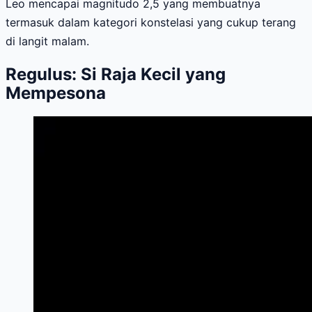
Leo mencapai magnitudo 2,5 yang membuatnya
termasuk dalam kategori konstelasi yang cukup terang
di langit malam.
Regulus: Si Raja Kecil yang
Mempesona