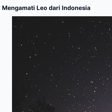
Mengamati Leo dari Indonesia