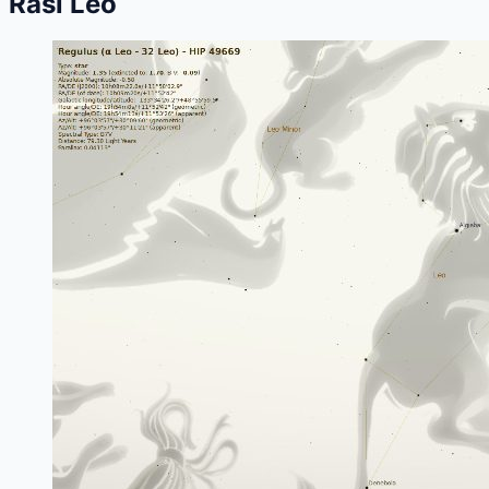
Rasi Leo