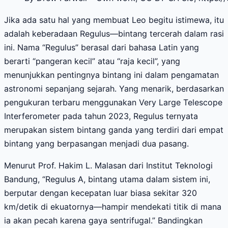
Jika ada satu hal yang membuat Leo begitu istimewa, itu
adalah keberadaan Regulus—bintang tercerah dalam rasi
ini. Nama “Regulus” berasal dari bahasa Latin yang
berarti “pangeran kecil” atau “raja kecil”, yang
menunjukkan pentingnya bintang ini dalam pengamatan
astronomi sepanjang sejarah. Yang menarik, berdasarkan
pengukuran terbaru menggunakan Very Large Telescope
Interferometer pada tahun 2023, Regulus ternyata
merupakan sistem bintang ganda yang terdiri dari empat
bintang yang berpasangan menjadi dua pasang.
Menurut Prof. Hakim L. Malasan dari Institut Teknologi
Bandung, “Regulus A, bintang utama dalam sistem ini,
berputar dengan kecepatan luar biasa sekitar 320
km/detik di ekuatornya—hampir mendekati titik di mana
ia akan pecah karena gaya sentrifugal.” Bandingkan