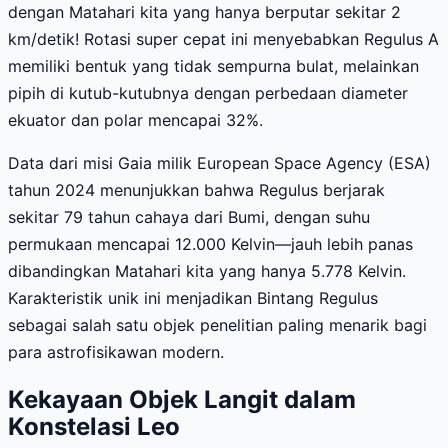
dengan Matahari kita yang hanya berputar sekitar 2
km/detik! Rotasi super cepat ini menyebabkan Regulus A
memiliki bentuk yang tidak sempurna bulat, melainkan
pipih di kutub-kutubnya dengan perbedaan diameter
ekuator dan polar mencapai 32%.
Data dari misi Gaia milik European Space Agency (ESA)
tahun 2024 menunjukkan bahwa Regulus berjarak
sekitar 79 tahun cahaya dari Bumi, dengan suhu
permukaan mencapai 12.000 Kelvin—jauh lebih panas
dibandingkan Matahari kita yang hanya 5.778 Kelvin.
Karakteristik unik ini menjadikan Bintang Regulus
sebagai salah satu objek penelitian paling menarik bagi
para astrofisikawan modern.
Kekayaan Objek Langit dalam
Konstelasi Leo