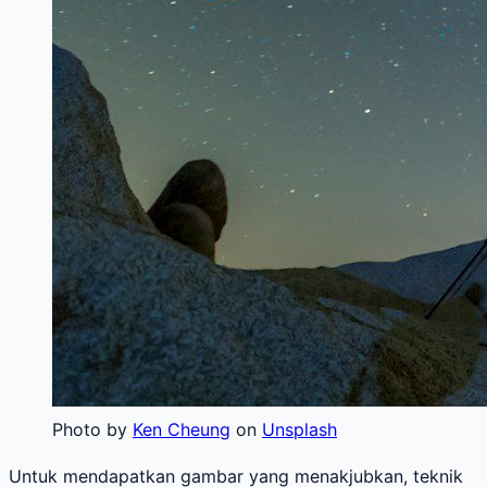
Photo by
Ken Cheung
on
Unsplash
Untuk mendapatkan gambar yang menakjubkan, teknik