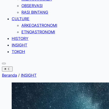
OBSERVASI
RASI BINTANG
CULTURE
ARKEOASTRONOMI
ETNOASTRONOMI
HISTORY
INSIGHT
TOKOH
☀
☾
Beranda
/
INSIGHT