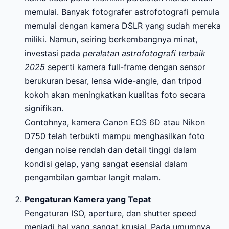
memulai. Banyak fotografer astrofotografi pemula
memulai dengan kamera DSLR yang sudah mereka
miliki. Namun, seiring berkembangnya minat,
investasi pada
peralatan astrofotografi terbaik
2025
seperti kamera full-frame dengan sensor
berukuran besar, lensa wide-angle, dan tripod
kokoh akan meningkatkan kualitas foto secara
signifikan.
Contohnya, kamera Canon EOS 6D atau Nikon
D750 telah terbukti mampu menghasilkan foto
dengan noise rendah dan detail tinggi dalam
kondisi gelap, yang sangat esensial dalam
pengambilan gambar langit malam.
Pengaturan Kamera yang Tepat
Pengaturan ISO, aperture, dan shutter speed
menjadi hal yang sangat krusial. Pada umumnya,