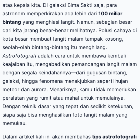
atas kepala kita. Di galaksi Bima Sakti saja, para
astronom memperkirakan ada lebih dari
100 miliar
bintang
yang menghiasi langit. Namun, sebagian besar
dari kita jarang benar-benar melihatnya. Polusi cahaya di
kota besar membuat langit malam tampak kosong,
seolah-olah bintang-bintang itu menghilang.
Astrofotografi
adalah cara untuk membawa kembali
keajaiban itu, mengabadikan pemandangan langit malam
dengan segala keindahannya—dari gugusan bintang,
galaksi, hingga fenomena menakjubkan seperti hujan
meteor dan aurora. Menariknya, kamu tidak memerlukan
peralatan yang rumit atau mahal untuk memulainya.
Dengan teknik dasar yang tepat dan sedikit ketekunan,
siapa saja bisa menghasilkan foto langit malam yang
memukau.
Dalam artikel kali ini akan membahas
tips astrofotografi