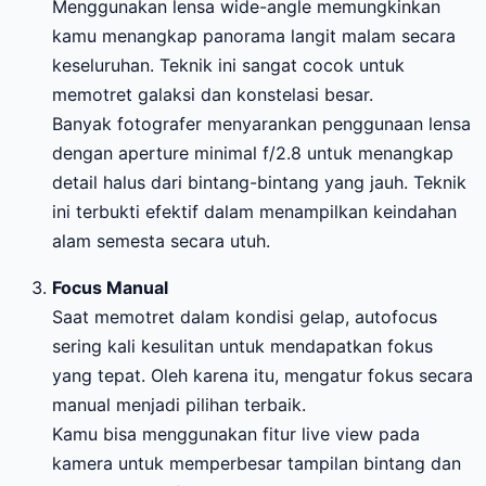
Menggunakan lensa wide-angle memungkinkan
kamu menangkap panorama langit malam secara
keseluruhan. Teknik ini sangat cocok untuk
memotret galaksi dan konstelasi besar.
Banyak fotografer menyarankan penggunaan lensa
dengan aperture minimal f/2.8 untuk menangkap
detail halus dari bintang-bintang yang jauh. Teknik
ini terbukti efektif dalam menampilkan keindahan
alam semesta secara utuh.
Focus Manual
Saat memotret dalam kondisi gelap, autofocus
sering kali kesulitan untuk mendapatkan fokus
yang tepat. Oleh karena itu, mengatur fokus secara
manual menjadi pilihan terbaik.
Kamu bisa menggunakan fitur live view pada
kamera untuk memperbesar tampilan bintang dan