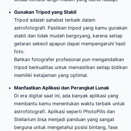
Gunakan Tripod yang Stabil
Tripod adalah sahabat terbaik dalam
astrofotografi. Pastikan tripod yang kamu gunakan
stabil dan tidak mudah bergoyang, karena setiap
getaran sekecil apapun dapat mempengaruhi hasil
foto.
Bahkan fotografer profesional pun mengandalkan
tripod berkualitas untuk memastikan setiap bidikan
memiliki ketajaman yang optimal.
Manfaatkan Aplikasi dan Perangkat Lunak
Di era digital saat ini, ada banyak aplikasi yang
membantu kamu menentukan waktu terbaik untuk
astrofotografi. Aplikasi seperti PhotoPills dan
Stellarium bisa menjadi panduan yang sangat
berguna untuk mengetahui posisi bintang, fase