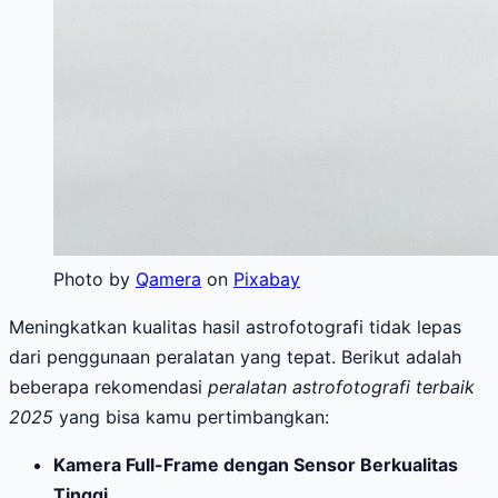
Photo by
Qamera
on
Pixabay
Meningkatkan kualitas hasil astrofotografi tidak lepas
dari penggunaan peralatan yang tepat. Berikut adalah
beberapa rekomendasi
peralatan astrofotografi terbaik
2025
yang bisa kamu pertimbangkan:
Kamera Full-Frame dengan Sensor Berkualitas
Tinggi