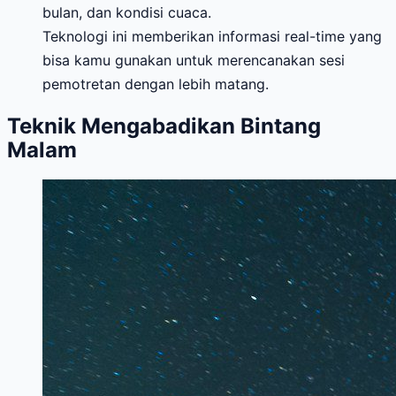
bulan, dan kondisi cuaca.
Teknologi ini memberikan informasi real-time yang
bisa kamu gunakan untuk merencanakan sesi
pemotretan dengan lebih matang.
Teknik Mengabadikan Bintang
Malam