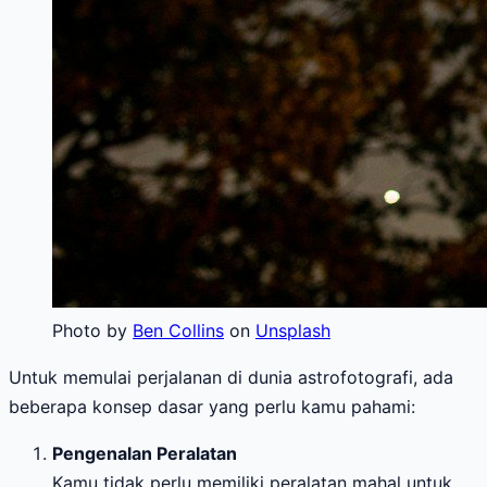
Photo by
Ben Collins
on
Unsplash
Untuk memulai perjalanan di dunia astrofotografi, ada
beberapa konsep dasar yang perlu kamu pahami:
Pengenalan Peralatan
Kamu tidak perlu memiliki peralatan mahal untuk