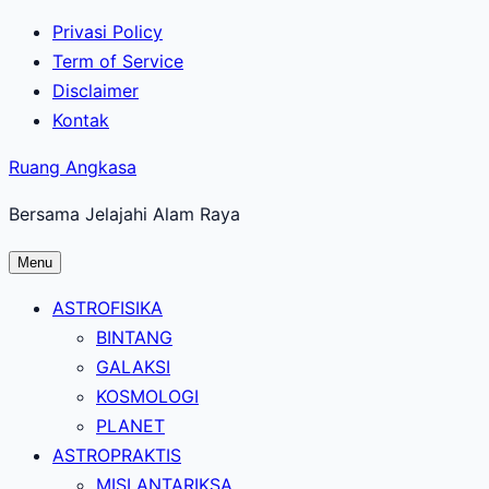
Lewati
Privasi Policy
ke
Term of Service
konten
Disclaimer
utama
Kontak
Ruang Angkasa
Bersama Jelajahi Alam Raya
Menu
ASTROFISIKA
BINTANG
GALAKSI
KOSMOLOGI
PLANET
ASTROPRAKTIS
MISI ANTARIKSA