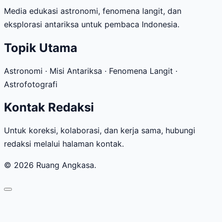
Media edukasi astronomi, fenomena langit, dan
eksplorasi antariksa untuk pembaca Indonesia.
Topik Utama
Astronomi · Misi Antariksa · Fenomena Langit ·
Astrofotografi
Kontak Redaksi
Untuk koreksi, kolaborasi, dan kerja sama, hubungi
redaksi melalui halaman kontak.
© 2026 Ruang Angkasa.