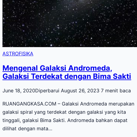
ASTROFISIKA
Mengenal Galaksi Andromeda,
Galaksi Terdekat dengan Bima Sakti
June 18, 2020
Diperbarui August 26, 2023
7 menit baca
RUANGANGKASA.COM – Galaksi Andromeda merupakan
galaksi spiral yang terdekat dengan galaksi yang kita
tinggali, galaksi Bima Sakti. Andromeda bahkan dapat
dilihat dengan mata…