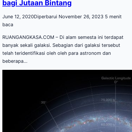
bagi Jutaan Bintang
June 12, 2020
Diperbarui November 26, 2023
5 menit
baca
RUANGANGKASA.COM – Di alam semesta ini terdapat
banyak sekali galaksi. Sebagian dari galaksi tersebut
telah teridentifikasi oleh oleh para astronom dan
beberapa…