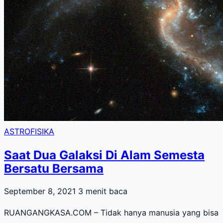
ASTROFISIKA
Saat Dua Galaksi Di Alam Semesta
Bersatu Bersama
September 8, 2021
3 menit baca
RUANGANGKASA.COM – Tidak hanya manusia yang bisa