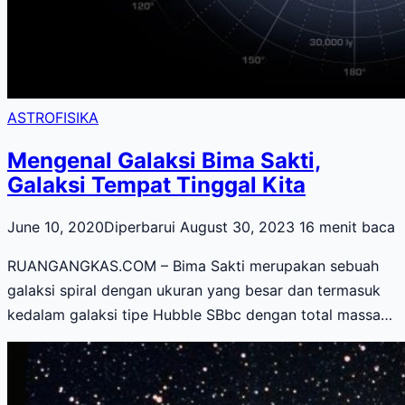
ASTROFISIKA
Mengenal Galaksi Bima Sakti,
Galaksi Tempat Tinggal Kita
June 10, 2020
Diperbarui August 30, 2023
16 menit baca
RUANGANGKAS.COM – Bima Sakti merupakan sebuah
galaksi spiral dengan ukuran yang besar dan termasuk
kedalam galaksi tipe Hubble SBbc dengan total massa…