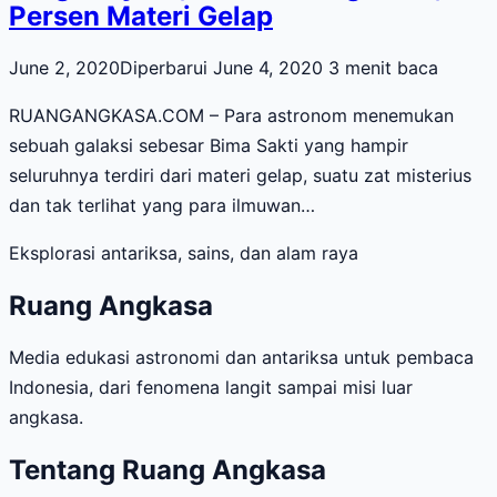
Persen Materi Gelap
June 2, 2020
Diperbarui June 4, 2020
3 menit baca
RUANGANGKASA.COM – Para astronom menemukan
sebuah galaksi sebesar Bima Sakti yang hampir
seluruhnya terdiri dari materi gelap, suatu zat misterius
dan tak terlihat yang para ilmuwan…
Eksplorasi antariksa, sains, dan alam raya
Ruang Angkasa
Media edukasi astronomi dan antariksa untuk pembaca
Indonesia, dari fenomena langit sampai misi luar
angkasa.
Tentang Ruang Angkasa