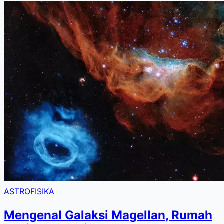
ASTROFISIKA
Mengenal Galaksi Magellan, Rumah