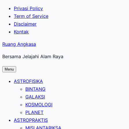
Lewati
Privasi Policy
ke
Term of Service
konten
Disclaimer
utama
Kontak
Ruang Angkasa
Bersama Jelajahi Alam Raya
Menu
ASTROFISIKA
BINTANG
GALAKSI
KOSMOLOGI
PLANET
ASTROPRAKTIS
MISI ANTARIKSA