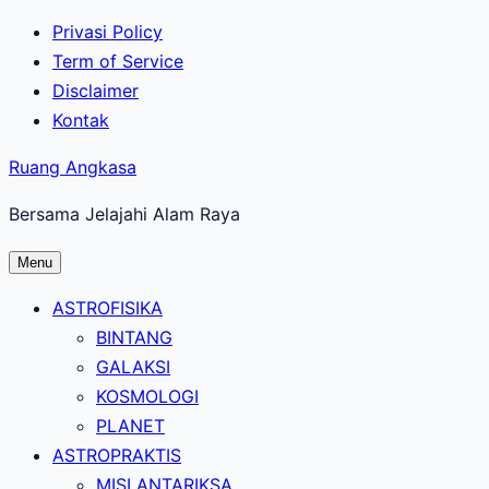
Lewati
Privasi Policy
ke
Term of Service
konten
Disclaimer
utama
Kontak
Ruang Angkasa
Bersama Jelajahi Alam Raya
Menu
ASTROFISIKA
BINTANG
GALAKSI
KOSMOLOGI
PLANET
ASTROPRAKTIS
MISI ANTARIKSA