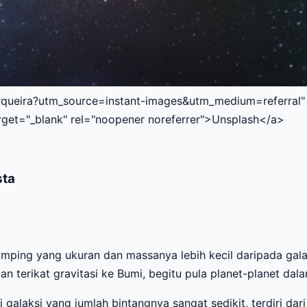
queira?utm_source=instant-images&utm_medium=referral" t
rget="_blank" rel="noopener noreferrer">Unsplash</a>
sta
amping yang ukuran dan massanya lebih kecil daripada galaks
 terikat gravitasi ke Bumi, begitu pula planet-planet dalam
ni galaksi yang jumlah bintangnya sangat sedikit, terdiri dar