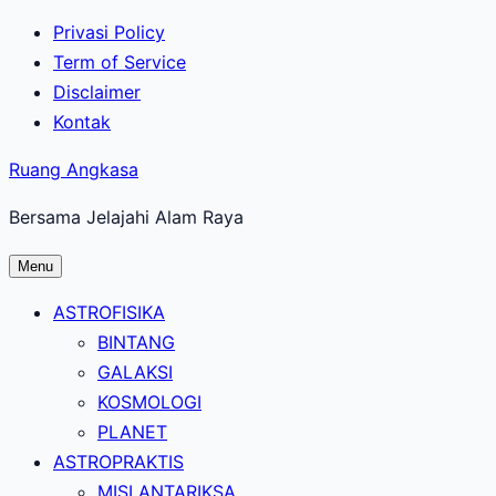
Lewati
Privasi Policy
ke
Term of Service
konten
Disclaimer
utama
Kontak
Ruang Angkasa
Bersama Jelajahi Alam Raya
Menu
ASTROFISIKA
BINTANG
GALAKSI
KOSMOLOGI
PLANET
ASTROPRAKTIS
MISI ANTARIKSA