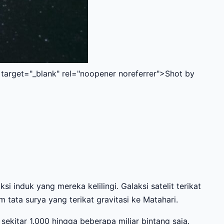
arget="_blank" rel="noopener noreferrer">Shot by
i induk yang mereka kelilingi. Galaksi satelit terikat
 tata surya yang terikat gravitasi ke Matahari.
i sekitar 1.000 hingga beberapa miliar bintang saja.