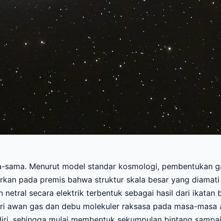
a-sama. Menurut model standar kosmologi, pembentukan gala
arkan pada premis bahwa struktur skala besar yang diamati 
netral secara elektrik terbentuk sebagai hasil dari ikatan
 dari awan gas dan debu molekuler raksasa pada masa-masa
iri, sehingga mulai membentuk sekumpulan bintang sampai 