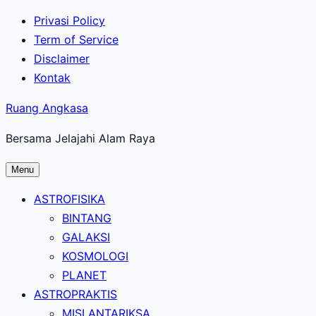
Lewati
Privasi Policy
ke
Term of Service
konten
Disclaimer
utama
Kontak
Ruang Angkasa
Bersama Jelajahi Alam Raya
Menu
ASTROFISIKA
BINTANG
GALAKSI
KOSMOLOGI
PLANET
ASTROPRAKTIS
MISI ANTARIKSA