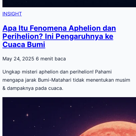
INSIGHT
Apa Itu Fenomena Aphelion dan
Perihelion? Ini Pengaruhnya ke
Cuaca Bumi
May 24, 2025
6 menit baca
Ungkap misteri aphelion dan perihelion! Pahami
mengapa jarak Bumi-Matahari tidak menentukan musim
& dampaknya pada cuaca.