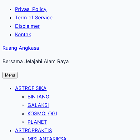
Lewati
Privasi Policy
ke
Term of Service
konten
Disclaimer
utama
Kontak
Ruang Angkasa
Bersama Jelajahi Alam Raya
Menu
ASTROFISIKA
BINTANG
GALAKSI
KOSMOLOGI
PLANET
ASTROPRAKTIS
MISI ANTARIKSA