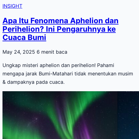
INSIGHT
Apa Itu Fenomena Aphelion dan
Perihelion? Ini Pengaruhnya ke
Cuaca Bumi
May 24, 2025
6 menit baca
Ungkap misteri aphelion dan perihelion! Pahami
mengapa jarak Bumi-Matahari tidak menentukan musim
& dampaknya pada cuaca.