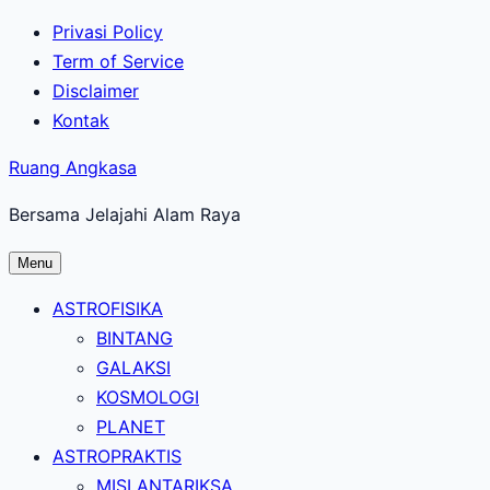
Lewati
Privasi Policy
ke
Term of Service
konten
Disclaimer
utama
Kontak
Ruang Angkasa
Bersama Jelajahi Alam Raya
Menu
ASTROFISIKA
BINTANG
GALAKSI
KOSMOLOGI
PLANET
ASTROPRAKTIS
MISI ANTARIKSA