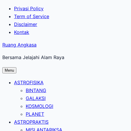
Lewati
Privasi Policy
ke
Term of Service
konten
Disclaimer
utama
Kontak
Ruang Angkasa
Bersama Jelajahi Alam Raya
Menu
ASTROFISIKA
BINTANG
GALAKSI
KOSMOLOGI
PLANET
ASTROPRAKTIS
MISI ANTARIKSA