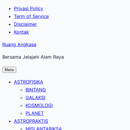
Lewati
Privasi Policy
ke
Term of Service
konten
Disclaimer
utama
Kontak
Ruang Angkasa
Bersama Jelajahi Alam Raya
Menu
ASTROFISIKA
BINTANG
GALAKSI
KOSMOLOGI
PLANET
ASTROPRAKTIS
MISI ANTARIKSA