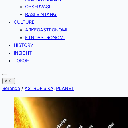
OBSERVASI
RASI BINTANG
CULTURE
ARKEOASTRONOMI
ETNOASTRONOMI
HISTORY
INSIGHT
TOKOH
☀
☾
Beranda
/
ASTROFISIKA
,
PLANET