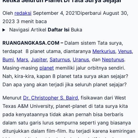
Ketika Seluruh Planet Di Tata Surya Sejajar
Oleh
redaksi
September 4, 2021
Diperbarui August 30,
2023
3 menit baca
Navigasi Artikel
Daftar Isi
Buka
RUANGANGKASA.COM –
Dalam sistem Tata surya,
terdapat 8 planet utama, diantaranya
Merkurius
,
Venus
,
Bumi
,
Mars
,
Jupiter
,
Saturnus
,
Uranus
, dan
Neptunus
.
Masing-masing
planet
memiliki jalur orbitnya sendiri.
Nah, kira-kira, kapan 8 planet tata surya akan sejajar?
Dan apa yang akan terjadi jika seluruh planet sejajar?
Menurut
Dr. Christopher S. Baird
, fisikawan dari West
Texas A&M University, planet-planet di tata surya kita
pada kenyataannya tidak akan pernah bisa berbaris
dalam satu garis lurus sempurna seperti yang biasanya
ditunjukkan dalam film-film. Itu terjadi karena kemiringan