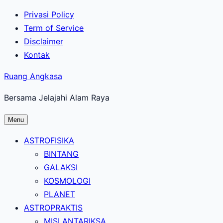
Lewati
Privasi Policy
ke
Term of Service
konten
Disclaimer
utama
Kontak
Ruang Angkasa
Bersama Jelajahi Alam Raya
Menu
ASTROFISIKA
BINTANG
GALAKSI
KOSMOLOGI
PLANET
ASTROPRAKTIS
MISI ANTARIKSA