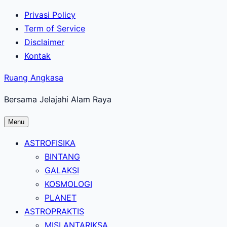
Lewati
Privasi Policy
ke
Term of Service
konten
Disclaimer
utama
Kontak
Ruang Angkasa
Bersama Jelajahi Alam Raya
Menu
ASTROFISIKA
BINTANG
GALAKSI
KOSMOLOGI
PLANET
ASTROPRAKTIS
MISI ANTARIKSA