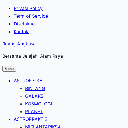
Lewati
Privasi Policy
ke
Term of Service
konten
Disclaimer
utama
Kontak
Ruang Angkasa
Bersama Jelajahi Alam Raya
Menu
ASTROFISIKA
BINTANG
GALAKSI
KOSMOLOGI
PLANET
ASTROPRAKTIS
MISI ANTARIKSA