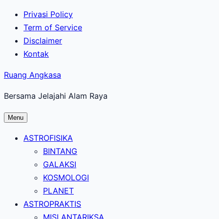
Lewati
Privasi Policy
ke
Term of Service
konten
Disclaimer
utama
Kontak
Ruang Angkasa
Bersama Jelajahi Alam Raya
Menu
ASTROFISIKA
BINTANG
GALAKSI
KOSMOLOGI
PLANET
ASTROPRAKTIS
MISI ANTARIKSA