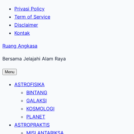
Lewati
Privasi Policy
ke
Term of Service
konten
Disclaimer
utama
Kontak
Ruang Angkasa
Bersama Jelajahi Alam Raya
Menu
ASTROFISIKA
BINTANG
GALAKSI
KOSMOLOGI
PLANET
ASTROPRAKTIS
MISI ANTARIKSA