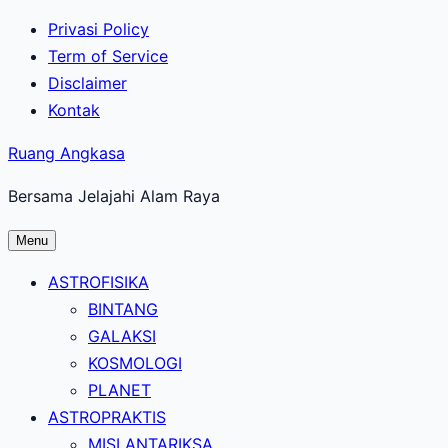
Lewati
Privasi Policy
ke
Term of Service
konten
Disclaimer
utama
Kontak
Ruang Angkasa
Bersama Jelajahi Alam Raya
Menu
ASTROFISIKA
BINTANG
GALAKSI
KOSMOLOGI
PLANET
ASTROPRAKTIS
MISI ANTARIKSA