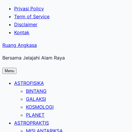
Lewati
Privasi Policy
ke
Term of Service
konten
Disclaimer
utama
Kontak
Ruang Angkasa
Bersama Jelajahi Alam Raya
Menu
ASTROFISIKA
BINTANG
GALAKSI
KOSMOLOGI
PLANET
ASTROPRAKTIS
MISI ANTARIKSA