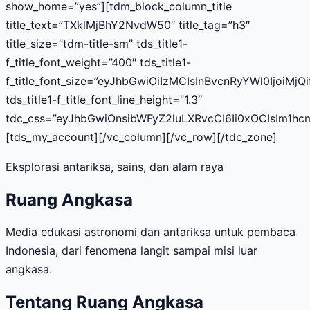
show_home=”yes”][tdm_block_column_title
title_text=”TXklMjBhY2NvdW50″ title_tag=”h3″
title_size=”tdm-title-sm” tds_title1-
f_title_font_weight=”400″ tds_title1-
f_title_font_size=”eyJhbGwiOiIzMCIsInBvcnRyYWl0IjoiMjQ
tds_title1-f_title_font_line_height=”1.3″
tdc_css=”eyJhbGwiOnsibWFyZ2luLXRvcCI6Ii0xOCIsIm1h
[tds_my_account][/vc_column][/vc_row][/tdc_zone]
Eksplorasi antariksa, sains, dan alam raya
Ruang Angkasa
Media edukasi astronomi dan antariksa untuk pembaca
Indonesia, dari fenomena langit sampai misi luar
angkasa.
Tentang Ruang Angkasa