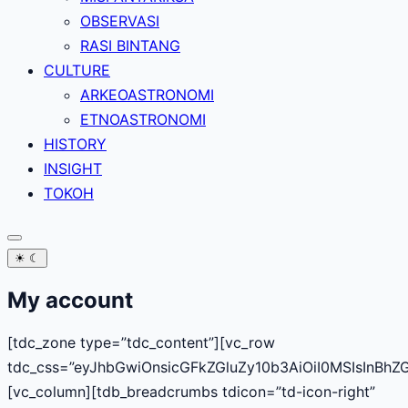
OBSERVASI
RASI BINTANG
CULTURE
ARKEOASTRONOMI
ETNOASTRONOMI
HISTORY
INSIGHT
TOKOH
☀
☾
My account
[tdc_zone type=”tdc_content”][vc_row
tdc_css=”eyJhbGwiOnsicGFkZGluZy10b3AiOiI0MSIsInBh
[vc_column][tdb_breadcrumbs tdicon=”td-icon-right”