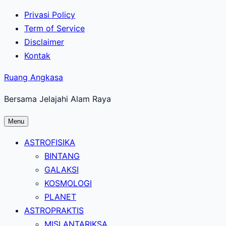
Lewati
Privasi Policy
ke
Term of Service
konten
Disclaimer
utama
Kontak
Ruang Angkasa
Bersama Jelajahi Alam Raya
Menu
ASTROFISIKA
BINTANG
GALAKSI
KOSMOLOGI
PLANET
ASTROPRAKTIS
MISI ANTARIKSA