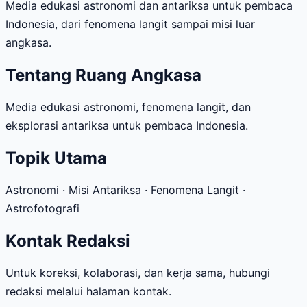
Media edukasi astronomi dan antariksa untuk pembaca
Indonesia, dari fenomena langit sampai misi luar
angkasa.
Tentang Ruang Angkasa
Media edukasi astronomi, fenomena langit, dan
eksplorasi antariksa untuk pembaca Indonesia.
Topik Utama
Astronomi · Misi Antariksa · Fenomena Langit ·
Astrofotografi
Kontak Redaksi
Untuk koreksi, kolaborasi, dan kerja sama, hubungi
redaksi melalui halaman kontak.