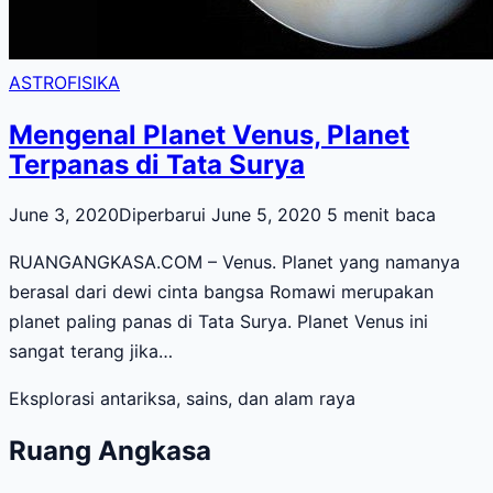
ASTROFISIKA
Mengenal Planet Venus, Planet
Terpanas di Tata Surya
June 3, 2020
Diperbarui June 5, 2020
5 menit baca
RUANGANGKASA.COM – Venus. Planet yang namanya
berasal dari dewi cinta bangsa Romawi merupakan
planet paling panas di Tata Surya. Planet Venus ini
sangat terang jika…
Eksplorasi antariksa, sains, dan alam raya
Ruang Angkasa