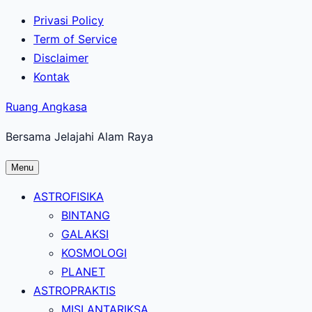
Lewati
Privasi Policy
ke
Term of Service
konten
Disclaimer
utama
Kontak
Ruang Angkasa
Bersama Jelajahi Alam Raya
Menu
ASTROFISIKA
BINTANG
GALAKSI
KOSMOLOGI
PLANET
ASTROPRAKTIS
MISI ANTARIKSA