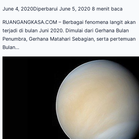
June 4, 2020
Diperbarui June 5, 2020
8 menit baca
RUANGANGKASA.COM – Berbagai fenomena langit akan
terjadi di bulan Juni 2020. Dimulai dari Gerhana Bulan
Penumbra, Gerhana Matahari Sebagian, serta pertemuan
Bulan…