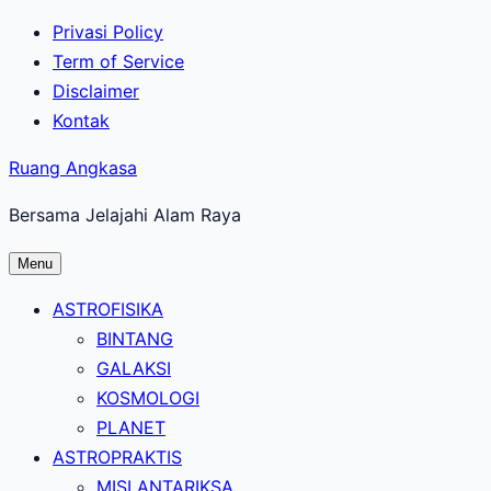
Lewati
Privasi Policy
ke
Term of Service
konten
Disclaimer
utama
Kontak
Ruang Angkasa
Bersama Jelajahi Alam Raya
Menu
ASTROFISIKA
BINTANG
GALAKSI
KOSMOLOGI
PLANET
ASTROPRAKTIS
MISI ANTARIKSA