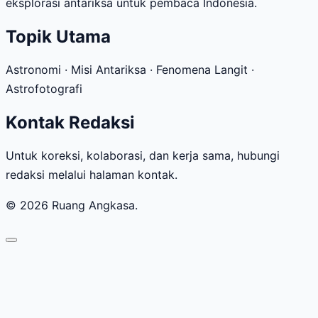
eksplorasi antariksa untuk pembaca Indonesia.
Topik Utama
Astronomi · Misi Antariksa · Fenomena Langit ·
Astrofotografi
Kontak Redaksi
Untuk koreksi, kolaborasi, dan kerja sama, hubungi
redaksi melalui halaman kontak.
© 2026 Ruang Angkasa.