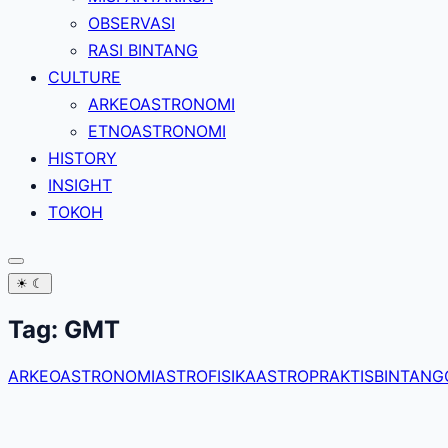
OBSERVASI
RASI BINTANG
CULTURE
ARKEOASTRONOMI
ETNOASTRONOMI
HISTORY
INSIGHT
TOKOH
☀
☾
Tag:
GMT
ARKEOASTRONOMI
ASTROFISIKA
ASTROPRAKTIS
BINTANG