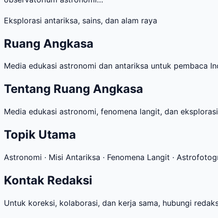
Eksplorasi antariksa, sains, dan alam raya
Ruang Angkasa
Media edukasi astronomi dan antariksa untuk pembaca Ind
Tentang Ruang Angkasa
Media edukasi astronomi, fenomena langit, dan eksploras
Topik Utama
Astronomi · Misi Antariksa · Fenomena Langit · Astrofotog
Kontak Redaksi
Untuk koreksi, kolaborasi, dan kerja sama, hubungi redak