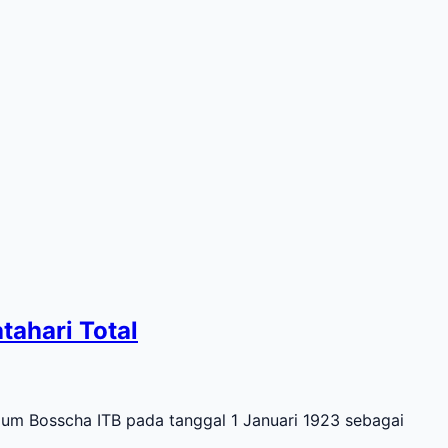
ahari Total
m Bosscha ITB pada tanggal 1 Januari 1923 sebagai