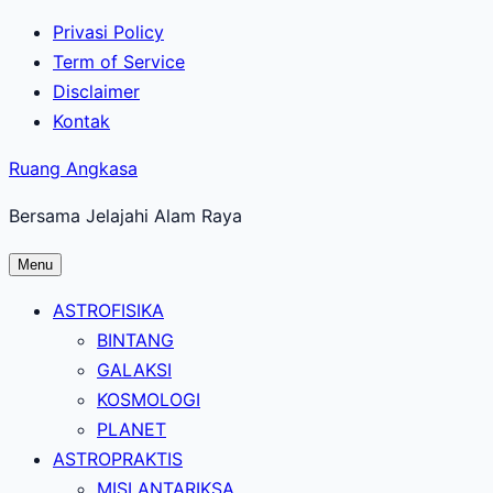
Lewati
Privasi Policy
ke
Term of Service
konten
Disclaimer
utama
Kontak
Ruang Angkasa
Bersama Jelajahi Alam Raya
Menu
ASTROFISIKA
BINTANG
GALAKSI
KOSMOLOGI
PLANET
ASTROPRAKTIS
MISI ANTARIKSA