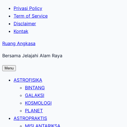
Lewati
Privasi Policy
ke
Term of Service
konten
Disclaimer
utama
Kontak
Ruang Angkasa
Bersama Jelajahi Alam Raya
Menu
ASTROFISIKA
BINTANG
GALAKSI
KOSMOLOGI
PLANET
ASTROPRAKTIS
MISI ANTARIKSA