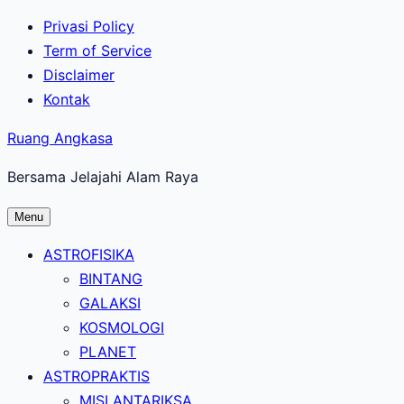
Lewati
Privasi Policy
ke
Term of Service
konten
Disclaimer
utama
Kontak
Ruang Angkasa
Bersama Jelajahi Alam Raya
Menu
ASTROFISIKA
BINTANG
GALAKSI
KOSMOLOGI
PLANET
ASTROPRAKTIS
MISI ANTARIKSA