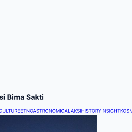
i Bima Sakti
CULTURE
ETNOASTRONOMI
GALAKSI
HISTORY
INSIGHT
KOS