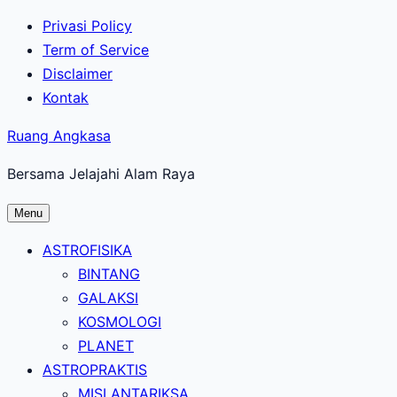
Lewati
Privasi Policy
ke
Term of Service
konten
Disclaimer
utama
Kontak
Ruang Angkasa
Bersama Jelajahi Alam Raya
Menu
ASTROFISIKA
BINTANG
GALAKSI
KOSMOLOGI
PLANET
ASTROPRAKTIS
MISI ANTARIKSA