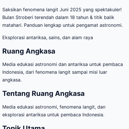
Saksikan fenomena langit Juni 2025 yang spektakuler!
Bulan Stroberi terendah dalam 18 tahun & titik balik
matahari. Panduan lengkap untuk pengamat astronomi.
Eksplorasi antariksa, sains, dan alam raya
Ruang Angkasa
Media edukasi astronomi dan antariksa untuk pembaca
Indonesia, dari fenomena langit sampai misi luar
angkasa.
Tentang Ruang Angkasa
Media edukasi astronomi, fenomena langit, dan
eksplorasi antariksa untuk pembaca Indonesia.
Topik Utama