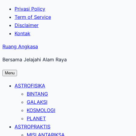
Lewati
Privasi Policy
ke
Term of Service
konten
Disclaimer
utama
Kontak
Ruang Angkasa
Bersama Jelajahi Alam Raya
Menu
ASTROFISIKA
BINTANG
GALAKSI
KOSMOLOGI
PLANET
ASTROPRAKTIS
MISI ANTARIKSA