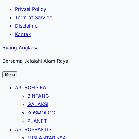
Lewati
Privasi Policy
ke
Term of Service
konten
Disclaimer
utama
Kontak
Ruang Angkasa
Bersama Jelajahi Alam Raya
Menu
ASTROFISIKA
BINTANG
GALAKSI
KOSMOLOGI
PLANET
ASTROPRAKTIS
MISI ANTARIKSA