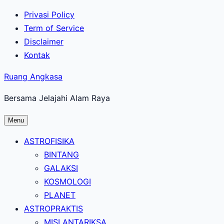
Lewati
Privasi Policy
ke
Term of Service
konten
Disclaimer
utama
Kontak
Ruang Angkasa
Bersama Jelajahi Alam Raya
Menu
ASTROFISIKA
BINTANG
GALAKSI
KOSMOLOGI
PLANET
ASTROPRAKTIS
MISI ANTARIKSA