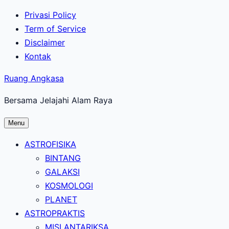
Lewati
Privasi Policy
ke
Term of Service
konten
Disclaimer
utama
Kontak
Ruang Angkasa
Bersama Jelajahi Alam Raya
Menu
ASTROFISIKA
BINTANG
GALAKSI
KOSMOLOGI
PLANET
ASTROPRAKTIS
MISI ANTARIKSA