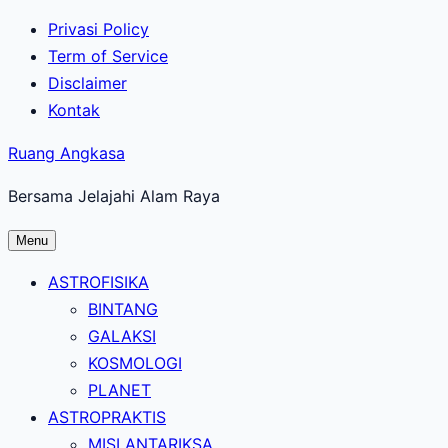
Lewati
Privasi Policy
ke
Term of Service
konten
Disclaimer
utama
Kontak
Ruang Angkasa
Bersama Jelajahi Alam Raya
Menu
ASTROFISIKA
BINTANG
GALAKSI
KOSMOLOGI
PLANET
ASTROPRAKTIS
MISI ANTARIKSA