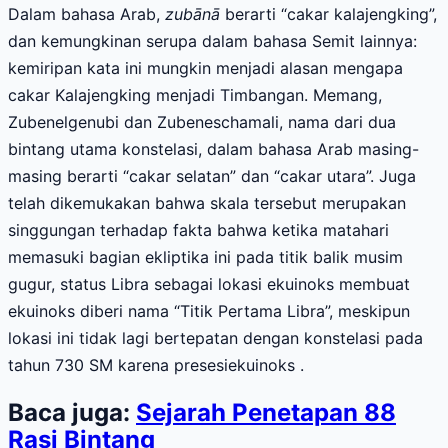
Dalam bahasa Arab,
zubānā
berarti “cakar kalajengking”,
dan kemungkinan serupa dalam bahasa Semit lainnya:
kemiripan kata ini mungkin menjadi alasan mengapa
cakar Kalajengking menjadi Timbangan. Memang,
Zubenelgenubi dan Zubeneschamali, nama dari dua
bintang utama konstelasi, dalam bahasa Arab masing-
masing berarti “cakar selatan” dan “cakar utara”.
Juga
telah dikemukakan bahwa skala tersebut merupakan
singgungan terhadap fakta bahwa ketika matahari
memasuki bagian ekliptika ini
pada
titik
balik musim
gugur
, s
tatus Libra sebagai lokasi ekuinoks membuat
ekuinoks diberi nama “Titik Pertama Libra”, meskipun
lokasi ini tidak lagi bertepatan dengan konstelasi pada
tahun 730 SM karena presesiekuinoks .
Baca juga:
Sejarah Penetapan 88
Rasi Bintang