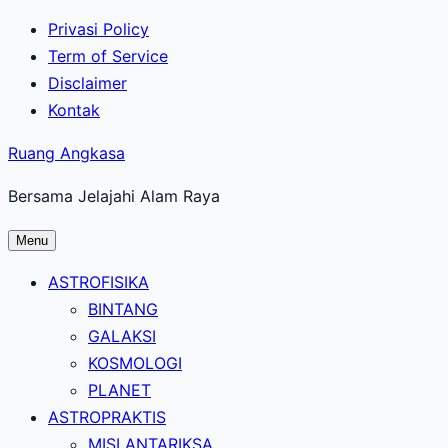
Lewati
Privasi Policy
ke
Term of Service
konten
Disclaimer
utama
Kontak
Ruang Angkasa
Bersama Jelajahi Alam Raya
Menu
ASTROFISIKA
BINTANG
GALAKSI
KOSMOLOGI
PLANET
ASTROPRAKTIS
MISI ANTARIKSA