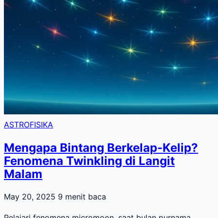
ASTROFISIKA
Mengapa Bintang Berkelap-Kelip?
Fenomena Twinkling di Langit
Malam
May 20, 2025
9 menit baca
Pelajari fenomena micromoon, saat bulan purnama