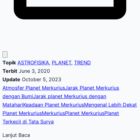
Topik
ASTROFISIKA
,
PLANET
,
TREND
Terbit
June 3, 2020
Update
October 5, 2023
Atmosfer Planet Merkurius
Jarak Planet Merkurius
dengan Bumi
Jarak planet Merkurius dengan
Matahari
Keadaan Planet Merkurius
Mengenal Lebih Dekat
Planet Merkurius
Merkurius
Planet Merkurius
Planet
Terkecil di Tata Surya
Lanjut Baca