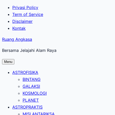
Lewati
Privasi Policy
ke
Term of Service
konten
Disclaimer
utama
Kontak
Ruang Angkasa
Bersama Jelajahi Alam Raya
Menu
ASTROFISIKA
BINTANG
GALAKSI
KOSMOLOGI
PLANET
ASTROPRAKTIS
MISI ANTARIKSA