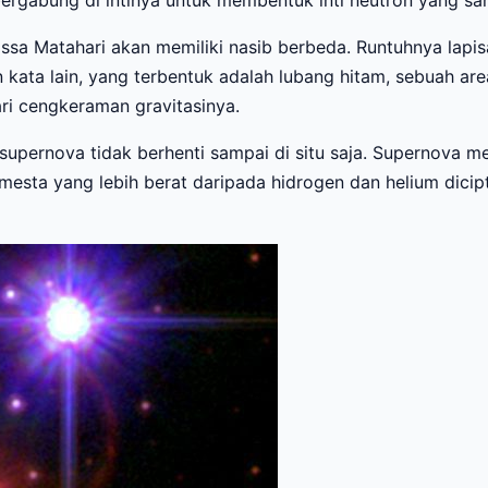
bergabung di intinya untuk membentuk inti neutron yang sa
ssa Matahari akan memiliki nasib berbeda. Runtuhnya lapisa
 kata lain, yang terbentuk adalah lubang hitam, sebuah are
ri cengkeraman gravitasinya.
p supernova tidak berhenti sampai di situ saja. Supernova
esta yang lebih berat daripada hidrogen dan helium dicipt