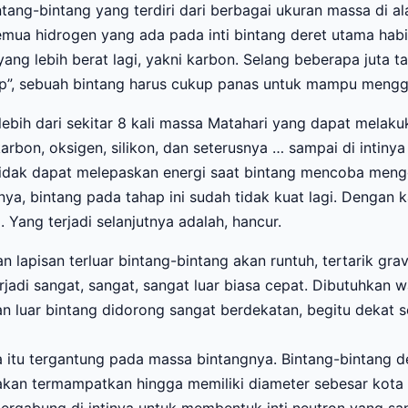
intang-bintang yang terdiri dari berbagai ukuran massa di
ua hidrogen yang ada pada inti bintang deret utama habi
ang lebih berat lagi, yakni karbon. Selang beberapa juta ta
dup”, sebuah bintang harus cukup panas untuk mampu mengg
bih dari sekitar 8 kali massa Matahari yang dapat melakuk
bon, oksigen, silikon, dan seterusnya … sampai di intinya h
tidak dapat melepaskan energi saat bintang mencoba menggab
, bintang pada tahap ini sudah tidak kuat lagi. Dengan kat
 Yang terjadi selanjutnya adalah, hancur.
 lapisan terluar bintang-bintang akan runtuh, tertarik grav
jadi sangat, sangat, sangat luar biasa cepat. Dibutuhkan w
an luar bintang didorong sangat berdekatan, begitu dekat s
va itu tergantung pada massa bintangnya. Bintang-bintang 
t akan termampatkan hingga memiliki diameter sebesar kota