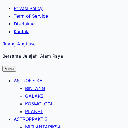
Lewati
Privasi Policy
ke
Term of Service
konten
Disclaimer
utama
Kontak
Ruang Angkasa
Bersama Jelajahi Alam Raya
Menu
ASTROFISIKA
BINTANG
GALAKSI
KOSMOLOGI
PLANET
ASTROPRAKTIS
MISI ANTARIKSA