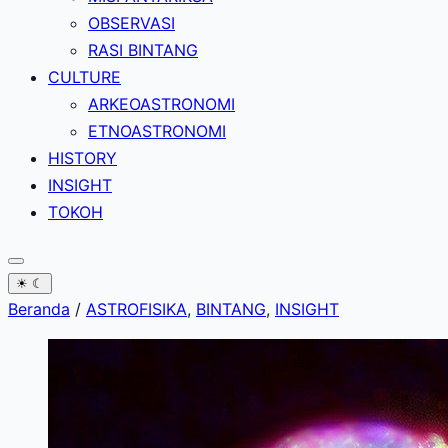
OBSERVASI
RASI BINTANG
CULTURE
ARKEOASTRONOMI
ETNOASTRONOMI
HISTORY
INSIGHT
TOKOH
☀
☾
Beranda
/
ASTROFISIKA
,
BINTANG
,
INSIGHT