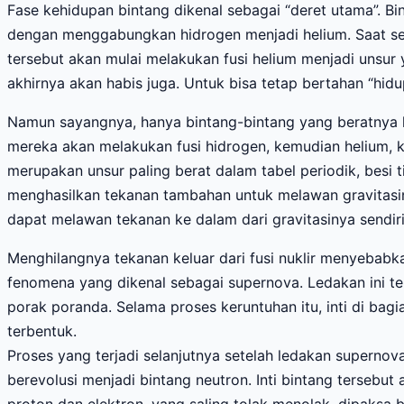
Fase kehidupan bintang dikenal sebagai “deret utama”. B
dengan menggabungkan hidrogen menjadi helium. Saat sem
tersebut akan mulai melakukan fusi helium menjadi unsur y
akhirnya akan habis juga. Untuk bisa tetap bertahan “hi
Namun sayangnya, hanya bintang-bintang yang beratnya le
mereka akan melakukan fusi hidrogen, kemudian helium, kar
merupakan unsur paling berat dalam tabel periodik, besi 
menghasilkan tekanan tambahan untuk melawan gravitasinya
dapat melawan tekanan ke dalam dari gravitasinya sendiri.
Menghilangnya tekanan keluar dari fusi nuklir menyebabkan
fenomena yang dikenal sebagai supernova. Ledakan ini ter
porak poranda. Selama proses keruntuhan itu, inti di bagi
terbentuk.
Proses yang terjadi selanjutnya setelah ledakan superno
berevolusi menjadi bintang neutron. Inti bintang tersebu