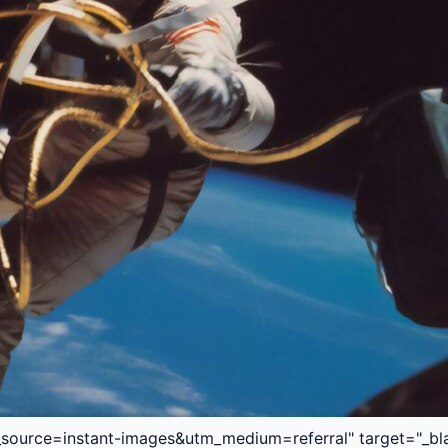
source=instant-images&utm_medium=referral" target="_bla