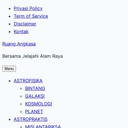
Lewati
Privasi Policy
ke
Term of Service
konten
Disclaimer
utama
Kontak
Ruang Angkasa
Bersama Jelajahi Alam Raya
Menu
ASTROFISIKA
BINTANG
GALAKSI
KOSMOLOGI
PLANET
ASTROPRAKTIS
MISI ANTARIKSA