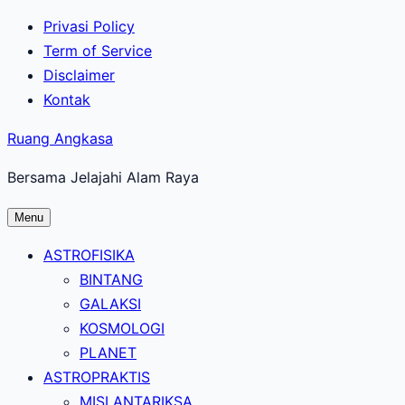
Lewati
Privasi Policy
ke
Term of Service
konten
Disclaimer
utama
Kontak
Ruang Angkasa
Bersama Jelajahi Alam Raya
Menu
ASTROFISIKA
BINTANG
GALAKSI
KOSMOLOGI
PLANET
ASTROPRAKTIS
MISI ANTARIKSA