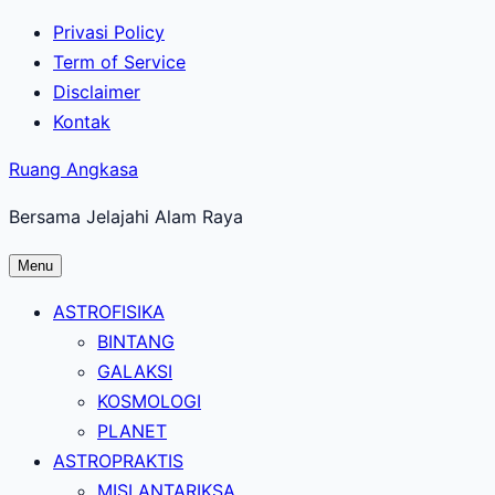
Lewati
Privasi Policy
ke
Term of Service
konten
Disclaimer
utama
Kontak
Ruang Angkasa
Bersama Jelajahi Alam Raya
Menu
ASTROFISIKA
BINTANG
GALAKSI
KOSMOLOGI
PLANET
ASTROPRAKTIS
MISI ANTARIKSA