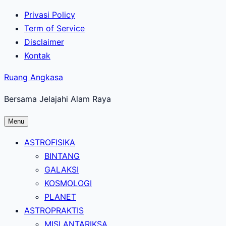
Lewati
Privasi Policy
ke
Term of Service
konten
Disclaimer
utama
Kontak
Ruang Angkasa
Bersama Jelajahi Alam Raya
Menu
ASTROFISIKA
BINTANG
GALAKSI
KOSMOLOGI
PLANET
ASTROPRAKTIS
MISI ANTARIKSA