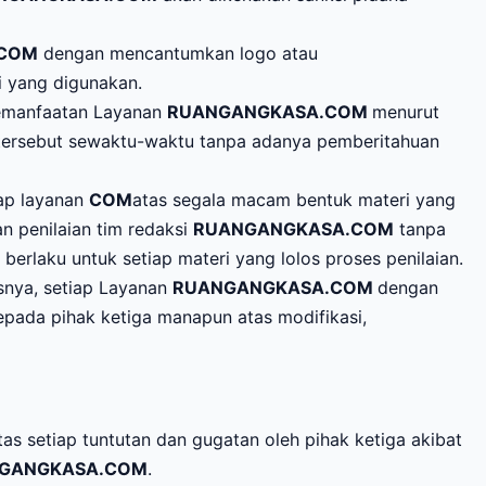
.COM
dengan mencantumkan logo atau
i yang digunakan.
pemanfaatan Layanan
RUANGANGKASA.COM
menurut
tersebut sewaktu-waktu tanpa adanya pemberitahuan
iap layanan
COM
atas segala macam bentuk materi yang
n penilaian tim redaksi
RUANGANGKASA.COM
tanpa
rlaku untuk setiap materi yang lolos proses penilaian.
snya, setiap Layanan
RUANGANGKASA.COM
dengan
pada pihak ketiga manapun atas modifikasi,
as setiap tuntutan dan gugatan oleh pihak ketiga akibat
GANGKASA.COM
.