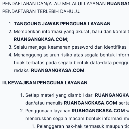
PENDAFTARAN DAN/ATAU MELALUI LAYANAN
RUANGA
PENDAFTARAN TERLEBIH DAHULU.
TANGGUNG JAWAB PENGGUNA LAYANAN
Memberikan informasi yang akurat, baru dan komplit
RUANGANGKASA.COM
;
Selalu menjaga keamanan password dan identifikasi
Menanggung seluruh risiko atas segala bentuk info
tidak terbatas pada segala bentuk data-data pengg
redaksi
RUANGANGKASA.COM
.
III. KEWAJIBAN PENGGUNA LAYANAN
Setiap materi yang diambil dari
RUANGANGK
dan/atau menulis
RUANGANGKASA.COM
sert
Penggunaan layanan
RUANGANGKASA.COM
w
meneruskan segala macam bentuk informasi mel
Pelanggaran hak-hak termasuk maupun tida