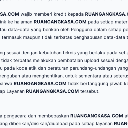
SA.COM
wajib memberi kredit kepada
RUANGANGKASA
ink ke halaman
RUANGANGKASA.COM
pada setiap mater
atau data-data yang berikan oleh Pengguna dalam setiap 
 termasuk maupun tidak terbatas penghapusan data-data 
ing sesuai dengan kebutuhan teknis yang berlaku pada set
 tidak terbatas melakukan pembatalan upload sesuai denga
 pada kode etik dan peraturan perundang-undangan yang be
 mengubah atau menghentikan, untuk sementara atau seteru
 bahwa
RUANGANGKASA.COM
tidak bertanggung jawab ke
iap Layanan
RUANGANGKASA.COM
tersebut.
iaya pengacara dan membebaskan
RUANGANGKASA.COM
at
yang diberikan/diisikan/diupload pada setiap layanan
RUAN