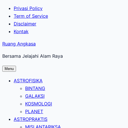
Lewati
Privasi Policy
ke
Term of Service
konten
Disclaimer
utama
Kontak
Ruang Angkasa
Bersama Jelajahi Alam Raya
Menu
ASTROFISIKA
BINTANG
GALAKSI
KOSMOLOGI
PLANET
ASTROPRAKTIS
MISI ANTARIKSA